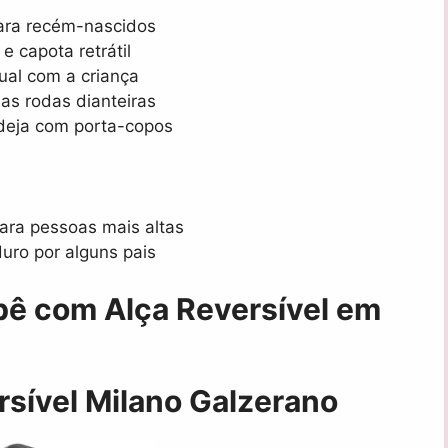
 para recém-nascidos
e capota retrátil
isual com a criança
nas rodas dianteiras
deja com porta-copos
para pessoas mais altas
uro por alguns pais
bê com Alça Reversível em
rsível Milano Galzerano