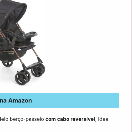
 na Amazon
elo berço-passeio
com cabo reversível
, ideal